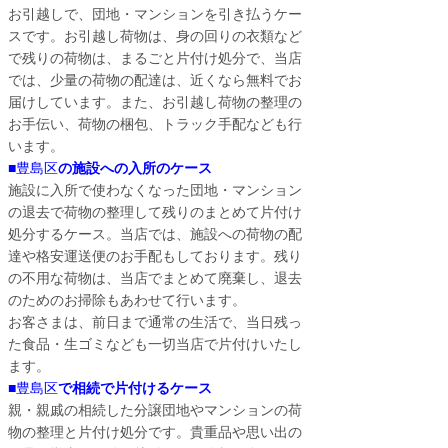
お引越しで、団地・マンションを引き払うケー
スです。お引越し荷物は、身の回りの衣類など
で残りの荷物は、まるごと片付け処分で、当店
では、少量の荷物の配達は、近くなら無料でお
届けしています。また、お引越し荷物の整理の
お手伝い、荷物の梱包、トラック手配なども行
います。
■
豊島区
の施設への入所のケース
施設に入所で使わなくなった団地・マンション
の退去で荷物の整理して残りのまとめて片付け
処分するケース。当店では、施設への荷物の配
達や格安運送便のお手配もしております。残り
の不用な荷物は、当店でまとめて廃棄し、退去
のためのお掃除もあわせて行います。
お客さまは、前日まで通常の生活で、当日残っ
た食品・生ゴミなども一切当店で片付けいたし
ます。
■
豊島区
で相続で片付けるケース
親・親戚の相続した分譲団地やマンションの荷
物の整理と片付け処分です。貴重品や思い出の