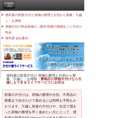
便利屋の部屋片付け:荷物の整理と分別から廃棄。引越
し・お掃除
荷物片付け料金相場のご案内:部屋の荷物丸ごと片付け
料金
便利屋:会社案内
便利屋の部屋片付け:荷物の整理と分別から廃
棄。引越し・お掃除
>
豊島区の荷物片付けなら引
越しもできるライフサービスにお任せ
部屋の片付けは、荷物の整理や分別、不用品の
廃棄まで自分だけで進めるには時間も手間もか
かります。引越し前後の片付けや、生活で溜ま
った荷物の整理を早く進めたい方にとって、便
利屋の部屋片付けサービスは大きな助けになり