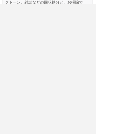
クトーン、雑誌などの回収処分と、お掃除で
す。大きな不用品は少なく、作業は比較的スム
ーズに進みました。
豊島区の部屋片付け
狭い路地にあるアパートの一階からのご依頼で
す。ご依頼主は、外国人の方でした。英語の教
師をしていたそうです。国に帰ることになった
ので部屋をまるごと片付けてほしいということ
です。荷物もさほどないのですが、狭い路地に
あるためトラックをアパートに横ずけできずに
１００メータ程運ぶ作業になりました。ちょっ
と大変な現場の作業となりました。
,豊島区
のマンションの片付けとお掃除
息子さんのお部屋の不用品・ゴミの撤去とお掃
除のご依頼でした。兵庫県からご両親が上京し
アパートの明け渡しの手続きに来られまれまし
た。ベッド・洗濯機・冷蔵庫などは備え付きと
いうことで、大きな家具はほとんどありません
でした。