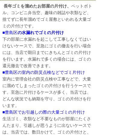
長年ゴミを溜めたお部屋の片付け、
ペットボト
ル、コンビニ弁当空、趣味の雑誌や衣類など、
捨てずに長年溜めでゴミ屋敷といわれる大量ゴ
ミの片付けです。
■
豊島区
の水漏れでゴミの片付け
下の部屋に水漏れを起こして工事しなくてはい
けないケースで、至急にゴミの撤去を行い場合
には、当店で期日までにきちんとゴミの片付け
を行います。水漏れで多くの場合には、ゴミの
還元撤去で改善できます。
■
豊島区
の室内の防災点検などでゴミ片付け
室内に管理会社の防災点検や工事などで、大量
に溜めてしまったゴミの片付けを行うケースで
す。至急に片付けるケースが多く、当店では、
どんな状況でも納期を守り、ゴミの片付けを行
います。
■
豊島区
でお引越しの際の大量ゴミの片付け
生活ゴミ、衣類など不要なものが部屋にたくさ
んたまり、引越しが思うように出ないケースで
は、当店では、数日かけて、ゴミの片付けと、