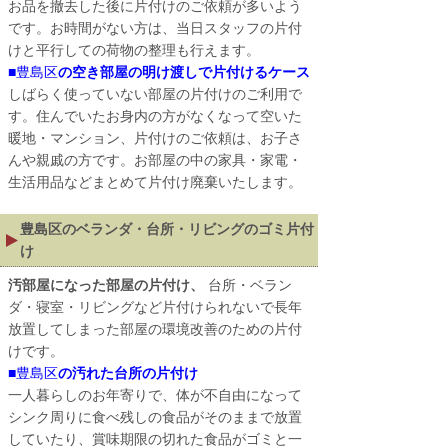
お品を撤去した後に片付けのご依頼が多いよう
です。お時間がない方は、当日スタッフの片付
けと平行しての荷物の整理も行えます。
■
豊島区
の空き部屋の明け渡しで片付けるケース
しばらく使っていない部屋の片付けのご利用で
す。住んでいたお身内の方がなくなって空いた
暖地・マンション、片付けのご依頼は、お子さ
んや親戚の方です。お部屋の中の家具・家電・
生活用品などまとめて片付け廃棄いたします。
豊島区
のベランダ・台所・リビングのゴミ片付
け
汚部屋になった部屋の片付け、
台所・ベラン
ダ・寝室・リビングなど片付けられないで長年
放置してしまった部屋の環境改善のための片付
けです。
■
豊島区
の汚れた台所の片付け
一人暮らしのお年寄りで、体が不自由になって
シンク周りに食べ残しの食品がそのままで放置
していたり、賞味期限の切れた食品がゴミと一