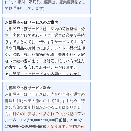
(ゴミ・家財・不用品の廃棄は、産業廃棄物とし
て処理を行っています)
お部屋空っぽサービスのご案内
お部屋空っぽサービスは、室内の荷物整理・分
別・
廃棄だけで終わらせず、
退去に必要な手続
きまでまとめてお手伝いするサービスです。
家
具や日用品の片付けに加え、レンタル品の返却
やお掃除、
残した荷物の配送、管理会社や大家
様への鍵の返却まで一括対応。
忙しい方や遠方
の方でも、安心してお任せいただけます。
▶
お部屋空っぽサービスの内容はこちらから
お部屋空っぽサービス料金
お部屋空っぽサービスは、専任担当者が通常の
部屋片付け作業の流れの中で対応するため、特
別に高額な追加料金がかかることはありませ
ん。
料金の目安は、生活されていた状態の
ワン
ルーム・1Kで70,000〜90,000円前後
、
2DKで
170,000〜240,000円前後
となります。
室内の荷