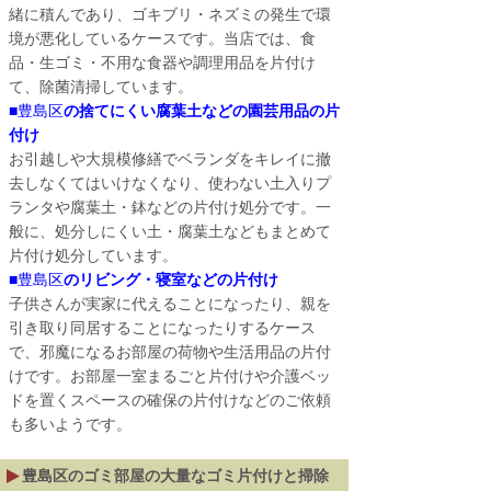
緒に積んであり、ゴキブリ・ネズミの発生で環
境が悪化しているケースです。当店では、食
品・生ゴミ・不用な食器や調理用品を片付け
て、除菌清掃しています。
■
豊島区
の捨てにくい腐葉土などの園芸用品の片
付け
お引越しや大規模修繕でベランダをキレイに撤
去しなくてはいけなくなり、使わない土入りプ
ランタや腐葉土・鉢などの片付け処分です。一
般に、処分しにくい土・腐葉土などもまとめて
片付け処分しています。
■
豊島区
のリビング・寝室などの片付け
子供さんが実家に代えることになったり、親を
引き取り同居することになったりするケース
で、邪魔になるお部屋の荷物や生活用品の片付
けです。お部屋一室まるごと片付けや介護ベッ
ドを置くスペースの確保の片付けなどのご依頼
も多いようです。
豊島区
のゴミ部屋の大量なゴミ片付けと掃除