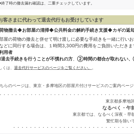
◆終了時の撤去漏れ確認は、二重チェックしています。
お客さまに代わって退去代行もお受けしています
荷物撤去◆お部屋の清掃◆公共料金の解約手続き支援◆カギの返
部屋の荷物の撤去と併せて明け渡しに必要な手続きを一緒に行いお
などに同行する場合は、１時間3,300円の費用をご負担いただきま
利用者
退去手続きを行うことが不慣れの方
、
②時間の都合が取れない、
しくは、
退去代行サービスのページをご覧ください。
。
ちらのページは、東京・多摩地区の部屋片付けサービスのご案内ページ
・・・・・・・・・・・・・・・・・・・・・・・・・・・・・・・・・・
東京都多摩地区
なるべく・午
東京都では、なるべく深夜・早
繁忙期を除い
・・・・・・・・・・・・・・・・・・・・・・・・・・・・・