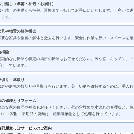
お引越し（準備・梱包・お届け）
お引越しの準備から梱包、運搬まで一括してお手伝いいたします。丁寧かつ迅
します。
家具や物置の解体撤去
不要な家具や物置の解体と撤去を行います。安全に作業を行い、スペースを確
お掃除
定期的なお掃除や特定の場所の掃除もお任せください。床や窓、キッチン、ト
受けしています。
枝切り・草取り
お庭や庭先の枝切りや草取りを行います。美しい庭を維持するために、手入れ
家の修理とりフォーム
簡単な家の修理や補修もお任せください。壁の穴埋めや水漏れの修理など、住
(ゴミ・家財・不用品の廃棄は、産業廃棄物として処理を行っています)
お部屋空っぽサービスのご案内