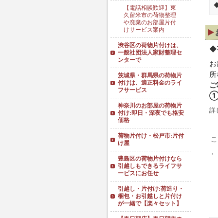
【電話相談歓迎】東
久留米市の荷物整理
や廃棄のお部屋片付
けサービス案内
渋谷区の荷物片付けは、
◆
一般社団法人家財整理セ
ンターで
お
所
茨城県・群馬県の荷物片
付けは、適正料金のライ
ご
フサービス
①
神奈川のお部屋の荷物片
詳
付け:即日・深夜でも格安
価格
荷物片付け・松戸市:片付
こ
け屋
・
豊島区の荷物片付けなら
引越しもできるライフサ
ービスにお任せ
引越し・片付け:荷造り・
梱包・お引越しと片付け
が一緒で【楽々セット】