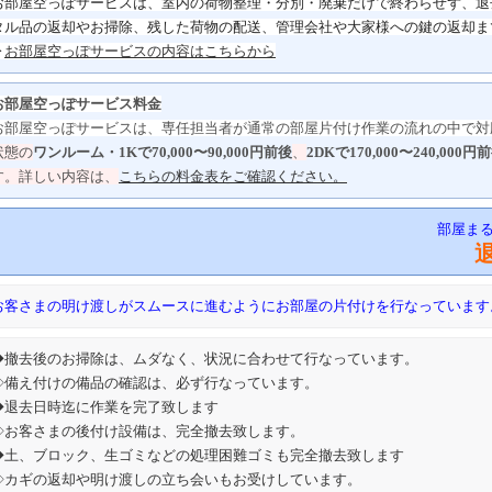
お部屋空っぽサービスは、室内の荷物整理・分別・
廃棄だけで終わらせず、
退
タル品の返却やお掃除、
残した荷物の配送、管理会社や大家様への鍵の返却ま
▶
お部屋空っぽサービスの内容はこちらから
お部屋空っぽサービス料金
お部屋空っぽサービスは、専任担当者が通常の部屋片付け作業の流れの中で対
状態の
ワンルーム・1Kで70,000〜90,000円前後
、
2DKで170,000〜240,000円
す。詳しい内容は、
こちらの料金表をご確認ください。
部屋ま
お客さまの明け渡しがスムースに進むようにお部屋の片付けを行なっています
◆撤去後のお掃除は、ムダなく、状況に合わせて行なっています。
◇備え付けの備品の確認は、必ず行なっています。
◆退去日時迄に作業を完了致します
◇お客さまの後付け設備は、完全撤去致します。
◆土、ブロック、生ゴミなどの処理困難ゴミも完全撤去致します
◇カギの返却や明け渡しの立ち会いもお受けしています。