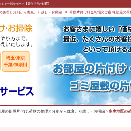
除まで一括サポート【専任担当が対応】
物の整理と分別から廃棄。引越し・お掃除
荷物片付け料金相場のご案内:部屋の荷
利屋の部屋片付け:荷物の整理と分別から廃棄。引越し・お掃除
>
多摩地区の