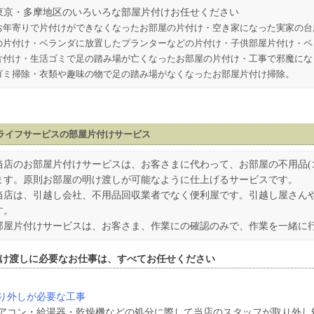
東京・多摩地区のいろいろな部屋片付けお任せください
お年寄りで片付けができなくなったお部屋の片付け・空き家になった実家の台
の片付け・ベランダに放置したプランターなどの片付け・子供部屋片付け・ペ
片付け・生活ゴミで足の踏み場が亡くなったお部屋の片付け・工事で邪魔にな
ゴミ掃除・衣類や趣味の物で足の踏み場がなくなったお部屋片付け掃除。
ライフサービスの部屋片付けサービス
当店のお部屋片付けサービスは、お客さまに代わって、お部屋の不用品(
ます。原則お部屋の明け渡しが可能なように仕上げるサービスです。
当店は、引越し会社、不用品回収業者でなく便利屋です。引越し屋さん
す。
部屋片付けサービスは、お客さま、作業にの確認のみで、作業を一緒に
け渡しに必要なお仕事は、すべてお任せください
り外しが必要な工事
アコン・給湯器・乾燥機などの処分に際して当店のスタッフが取り外し