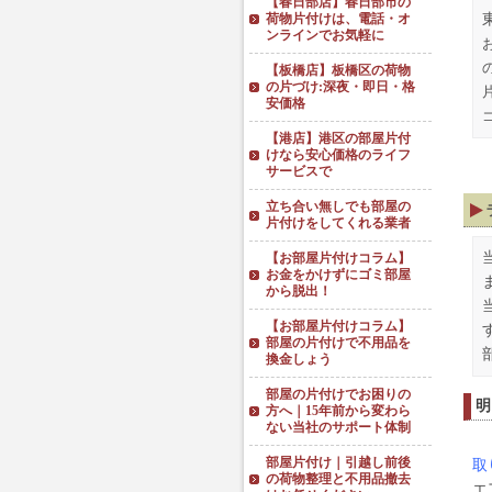
【春日部店】春日部市の
荷物片付けは、電話・オ
ンラインでお気軽に
【板橋店】板橋区の荷物
の片づけ:深夜・即日・格
安価格
【港店】港区の部屋片付
けなら安心価格のライフ
サービスで
立ち合い無しでも部屋の
片付けをしてくれる業者
【お部屋片付けコラム】
お金をかけずにゴミ部屋
から脱出！
【お部屋片付けコラム】
部屋の片付けで不用品を
換金しょう
部屋の片付けでお困りの
明
方へ｜15年前から変わら
ない当社のサポート体制
部屋片付け｜引越し前後
取
の荷物整理と不用品撤去
エ