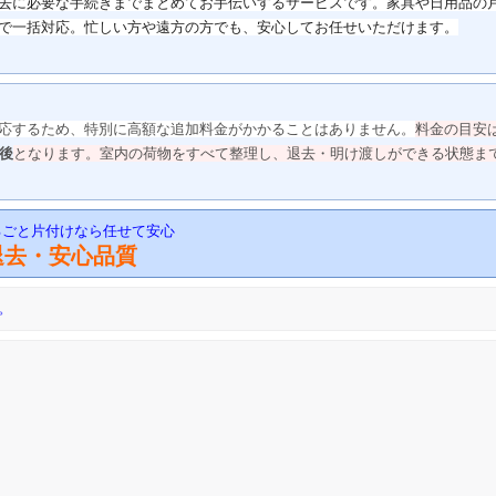
去に必要な手続きまでまとめてお手伝いするサービスです。
家具や日用品の
で一括対応。
忙しい方や遠方の方でも、安心してお任せいただけます。
応するため、特別に高額な追加料金がかかることはありません。
料金の目安
前後
となります。
室内の荷物をすべて整理し、退去・明け渡しができる状態ま
るごと片付けなら任せて安心
退去・安心品質
。