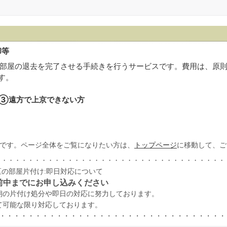
却等
部屋の退去を完了させる手続きを行うサービスです。費用は、原
す。
③遠方で上京できない方
です。ページ全体をご覧になりたい方は、
トップページ
に移動して、ご
・・・・・・・・・・・・・・・・・・・・・・・・・・・・・・・・・・・
の部屋片付け:即日対応について
前中までにお申し込みください
朝の片付け処分や即日の対応に努力しております。
て可能な限り対応しております。
・・・・・・・・・・・・・・・・・・・・・・・・・・・・・・・・