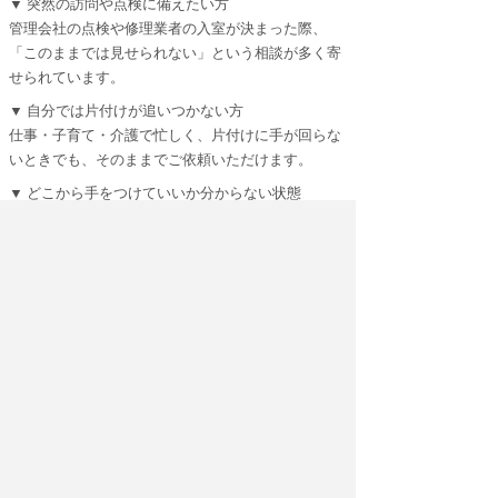
▼ 突然の訪問や点検に備えたい方
管理会社の点検や修理業者の入室が決まった際、
「このままでは見せられない」という相談が多く寄
せられています。
▼ 自分では片付けが追いつかない方
仕事・子育て・介護で忙しく、片付けに手が回らな
いときでも、そのままでご依頼いただけます。
▼ どこから手をつけていいか分からない状態
荷物や物が増えすぎて一度リセットしたい、という
場合にも対応可能です。
■ 立ち会いなしでの来客準備も可能
鍵をお預かりして作業を進め、完了後は写真でご報
告いたします。
遠方の方や、どうしても外せない予定がある方に特
に喜ばれているサービスです。
■ 時間がない場合の工程例
来客までの残り時間に応じて、必要な場所から優先
的に片付けます。