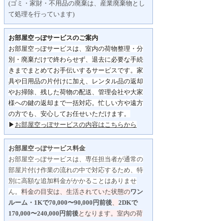
(ゴミ・家財・不用品の廃棄は、産業廃棄物とし
て処理を行っています)
お部屋空っぽサービスのご案内
お部屋空っぽサービスは、室内の荷物整理・分
別・
廃棄だけで終わらせず、
退去に必要な手続
きまでまとめてお手伝いするサービスです。
家
具や日用品の片付けに加え、レンタル品の返却
やお掃除、
残した荷物の配送、管理会社や大家
様への鍵の返却まで一括対応。
忙しい方や遠方
の方でも、安心してお任せいただけます。
▶
お部屋空っぽサービスの内容はこちらから
お部屋空っぽサービス料金
お部屋空っぽサービスは、専任担当者が通常の
部屋片付け作業の流れの中で対応するため、特
別に高額な追加料金がかかることはありませ
ん。
料金の目安は、生活されていた状態の
ワン
ルーム・1Kで70,000〜90,000円前後
、
2DKで
170,000〜240,000円前後
となります。
室内の荷