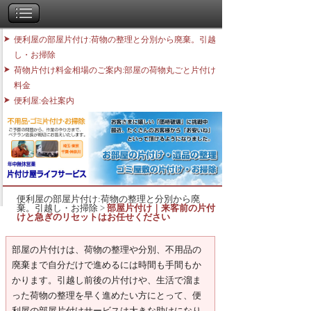
便利屋の部屋片付け:荷物の整理と分別から廃棄。引越
し・お掃除
荷物片付け料金相場のご案内:部屋の荷物丸ごと片付け
料金
便利屋:会社案内
便利屋の部屋片付け:荷物の整理と分別から廃
棄。引越し・お掃除
>
部屋片付け｜来客前の片付
けと急ぎのリセットはお任せください
部屋の片付けは、荷物の整理や分別、不用品の
廃棄まで自分だけで進めるには時間も手間もか
かります。引越し前後の片付けや、生活で溜ま
った荷物の整理を早く進めたい方にとって、便
利屋の部屋片付けサービスは大きな助けになり