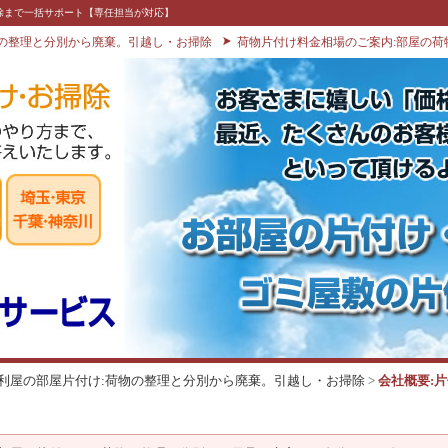
除まで一括サポート【専任担当が対応】
物の整理と分別から廃棄。引越し・お掃除
荷物片付け料金相場のご案内:部屋の荷
利屋の部屋片付け:荷物の整理と分別から廃棄。引越し・お掃除
>
会社概要: