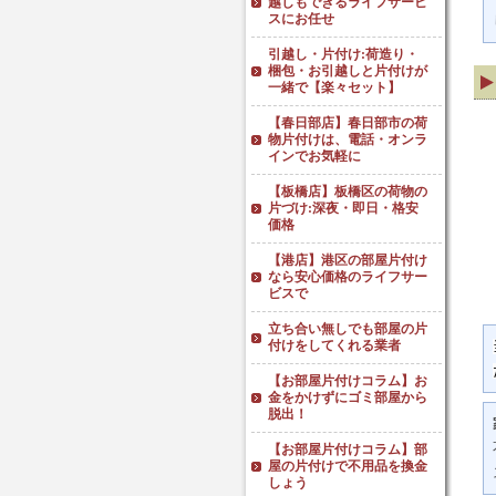
越しもできるライフサービ
スにお任せ
引越し・片付け:荷造り・
梱包・お引越しと片付けが
一緒で【楽々セット】
【春日部店】春日部市の荷
物片付けは、電話・オンラ
インでお気軽に
【板橋店】板橋区の荷物の
片づけ:深夜・即日・格安
価格
【港店】港区の部屋片付け
なら安心価格のライフサー
ビスで
立ち合い無しでも部屋の片
付けをしてくれる業者
【お部屋片付けコラム】お
金をかけずにゴミ部屋から
脱出！
【お部屋片付けコラム】部
屋の片付けで不用品を換金
しょう