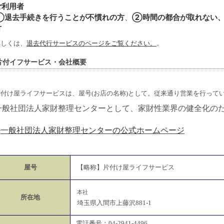
ご利用者
①退去手続きを行うことが不慣れの方
、
②時間の都合が取れない
方
詳しくは、
退去代行サービスのページをご覧ください。
。
片付イフサービス・会社概要
片付け屋ライフサービスは、屋号(お店の名称)として。従来通り営業を行って
一般社団法人家財整理センターとして、家財性業界の健全化の
➡
一般社団法人家財整理センターの公式ホームページ
屋号
【略称】片付け屋ライフサービス
本社
所在地
埼玉県入間市上藤沢881-1
電話番号：04-2941-4496