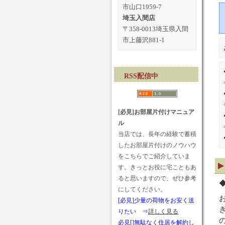
市山口1959-7
埼玉入間店
〒358-0013埼玉県入間
市上藤沢881-1
RSS配信中
[必見]お部屋片付けマニュア
ル
当店では、長年の経験で蓄積
したお部屋片付けのノウハウ
をこちらでご紹介していま
す。きっとお役に宅こともあ
ると思いますので、ぜひ参考
にしてください。
[必見]少量の荷物をお安く送
りたい ⇒
詳しく見る
必見[]無駄なく住居を解約し