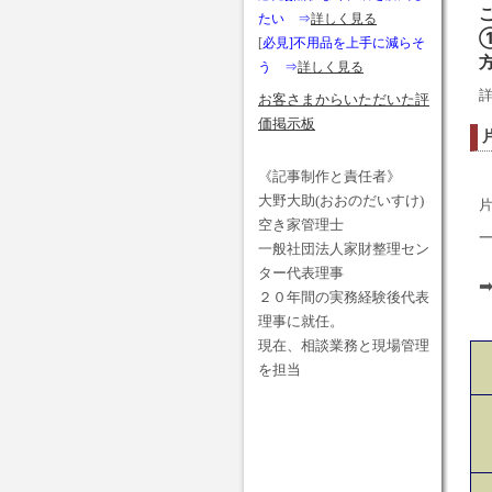
たい ⇒
詳しく見る
[
必見]不用品を上手に減らそ
う ⇒
詳しく見る
お客さまからいただいた評
価掲示板
《記事制作と責任者》
大野大助(おおのだいすけ)
空き家管理士
一般社団法人家財整理セン
ター代表理事
２０年間の実務経験後代表
理事に就任。
現在、相談業務と現場管理
を担当