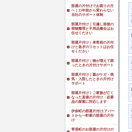
部屋の片付けでお困りの方
へ｜15年前から変わらない
当社のサポート体制
部屋片付け｜引越し前後の
荷物整理と不用品撤去はお
任せください
部屋片付け｜来客前の片付
けと急ぎのリセットはお任
せください
部屋片付け｜物が増えて困
ったときの片付けサポート
部屋片付け｜親がケガ・病
気・入院したときの片付け
サポート
部屋片付け｜ご家族が亡く
なった直後の片付け・必要
品の探索に対応します
伊奈町の部屋片付け|アパー
トから一軒家の部屋の片付
け
寄居町のお部屋の片付けの