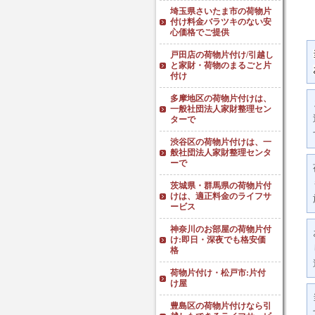
埼玉県さいたま市の荷物片
付け料金バラツキのない安
心価格でご提供
戸田店の荷物片付け/引越し
と家財・荷物のまるごと片
付け
多摩地区の荷物片付けは、
一般社団法人家財整理セン
ターで
渋谷区の荷物片付けは、一
般社団法人家財整理センタ
ーで
茨城県・群馬県の荷物片付
けは、適正料金のライフサ
ービス
神奈川のお部屋の荷物片付
け:即日・深夜でも格安価
格
荷物片付け・松戸市:片付
け屋
豊島区の荷物片付けなら引