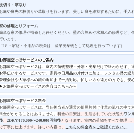
枝切り・草取り
お庭や庭先の枝切りや草取りを行います。美しい庭を維持するために、手入
家の修理とりフォーム
簡単な家の修理や補修もお任せください。壁の穴埋めや水漏れの修理など、
行います。
(ゴミ・家財・不用品の廃棄は、産業廃棄物として処理を行っています)
お部屋空っぽサービスのご案内
お部屋空っぽサービスは、室内の荷物整理・分別・
廃棄だけで終わらせず、
お手伝いするサービスです。
家具や日用品の片付けに加え、レンタル品の返
管理会社や大家様への鍵の返却まで一括対応。
忙しい方や遠方の方でも、安
▶
お部屋空っぽサービスの内容はこちらから
お部屋空っぽサービス料金
お部屋空っぽサービスは、専任担当者が通常の部屋片付け作業の流れの中で
料金がかかることはありません。
料金の目安は、生活されていた状態の
ワンル
後
、
2DKで170,000〜240,000円前後
となります。
室内の荷物をすべて整理し
で丁寧に仕上げます。詳しい内容は、
こちらの料金表をご確認ください。