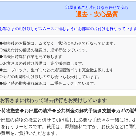
部屋まるごと片付けなら任せて安心
退去・安心品質
お客さまの明け渡しがスムースに進むようにお部屋の片付けを行なっていま
◆撤去後のお掃除は、ムダなく、状況に合わせて行なっています。
◇備え付けの備品の確認は、必ず行なっています。
◆退去日時迄に作業を完了致します
◇お客さまの後付け設備は、完全撤去致します。
◆土、ブロック、生ゴミなどの処理困難ゴミも完全撤去致します
◇カギの返却や明け渡しの立ち会いもお受けしています。
◆終了時の撤去漏れ確認は、二重チェックしています。
お客さまに代わって退去代行もお受けしています
◆
荷物撤去◆お部屋の清掃◆公共料金の解約手続き支援◆カギの返
お部屋の荷物の撤去と併せて明け渡しに必要な手続きを一緒に行い
きを行うサービスです。費用は、原則無料ですが、お役所などに同行す
の費用をご負担いただきます。