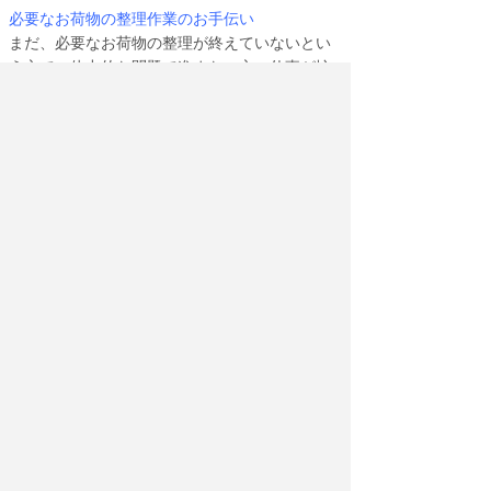
必要なお荷物の整理作業のお手伝い
まだ、必要なお荷物の整理が終えていないとい
う方で、体力的な問題で進まない方、仕事が忙
しく、なかなか進まない方などの荷物の整理も
当店スタッフがお手伝いいたします。
お部屋に大量の不用品の整理とお引越しなど当
店のスタッフがきめ細かにお手伝いいたしま
す。
片付けサービスの流れ
一般的な片付けサービスの作業の流れ
1-まずは、お電話かメールでお問い合わせくだ
さい
片付けるお荷物・不用品の処分する量・搬出の
状況などをお聞きして、おおむねのお値段をお
伝えいたします。
2-ご予算内で収まれば、ご予約をお願いします
片付け代金は、おおむねの金額をご提示いたし