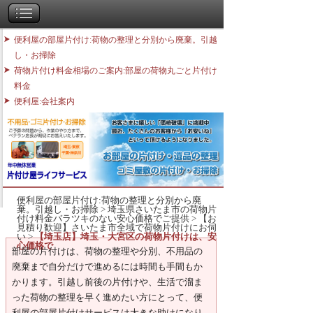
便利屋の部屋片付け:荷物の整理と分別から廃棄。引越
し・お掃除
荷物片付け料金相場のご案内:部屋の荷物丸ごと片付け
料金
便利屋:会社案内
便利屋の部屋片付け:荷物の整理と分別から廃
棄。引越し・お掃除
>
埼玉県さいたま市の荷物片
付け料金バラツキのない安心価格でご提供
>
【お
見積り歓迎】さいたま市全域で荷物片付けにお伺
い
>
【埼玉店】埼玉・大宮区の荷物片付けは、安
心価格で
部屋の片付けは、荷物の整理や分別、不用品の
廃棄まで自分だけで進めるには時間も手間もか
かります。引越し前後の片付けや、生活で溜ま
った荷物の整理を早く進めたい方にとって、便
利屋の部屋片付けサービスは大きな助けになり