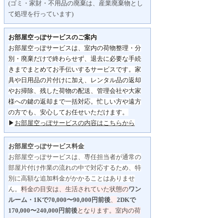
(ゴミ・家財・不用品の廃棄は、産業廃棄物とし
て処理を行っています)
お部屋空っぽサービスのご案内
お部屋空っぽサービスは、室内の荷物整理・分
別・
廃棄だけで終わらせず、
退去に必要な手続
きまでまとめてお手伝いするサービスです。
家
具や日用品の片付けに加え、レンタル品の返却
やお掃除、
残した荷物の配送、管理会社や大家
様への鍵の返却まで一括対応。
忙しい方や遠方
の方でも、安心してお任せいただけます。
▶
お部屋空っぽサービスの内容はこちらから
お部屋空っぽサービス料金
お部屋空っぽサービスは、専任担当者が通常の
部屋片付け作業の流れの中で対応するため、特
別に高額な追加料金がかかることはありませ
ん。
料金の目安は、生活されていた状態の
ワン
ルーム・1Kで70,000〜90,000円前後
、
2DKで
170,000〜240,000円前後
となります。
室内の荷