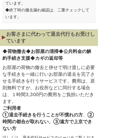
ています。
◆終了時の撤去漏れ確認は、二重チェックして
います。
お客さまに代わって退去代行もお受けし
ています
◆
荷物撤去◆お部屋の清掃◆公共料金の解
約手続き支援◆カギの返却等
お部屋の荷物の撤去と併せて明け渡しに必要
な手続きを一緒に行いお部屋の退去を完了さ
せる手続きを行うサービスです。費用は、原
則無料ですが、お役所などに同行する場合
は、１時間3,300円の費用をご負担いただき
ます。
ご利用者
①退去手続きを行うことが不慣れの方
、
②
時間の都合が取れない、③遠方で上京でき
ない方
詳しくは、
退去代行サービスのページをご覧くださ