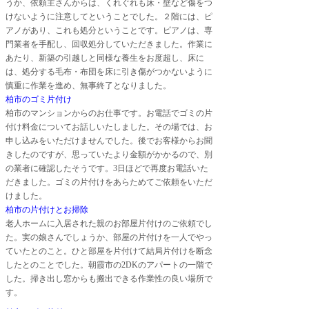
うか、依頼主さんからは、くれぐれも床・壁など傷をつ
けないように注意してということでした。２階には、ピ
アノがあり、これも処分ということです。ピアノは、専
門業者を手配し、回収処分していただきました。作業に
あたり、新築の引越しと同様な養生をお度超し、床に
は、処分する毛布・布団を床に引き傷がつかないように
慎重に作業を進め、無事終了となりました。
柏市のゴミ片付け
柏市のマンションからのお仕事です。お電話でゴミの片
付け料金についてお話しいたしました。その場では、お
申し込みをいただけませんでした。後でお客様からお聞
きしたのですが、思っていたより金額がかかるので、別
の業者に確認したそうです。
3
日ほどで再度お電話いた
だきました。ゴミの片付けをあらためてご依頼をいただ
けました。
柏市の片付けとお掃除
老人ホームに入居された親のお部屋片付けのご依頼でし
た。実の娘さんでしょうか、部屋の片付けを一人でやっ
ていたとのこと。ひと部屋を片付けて結局片付けを断念
したとのことでした。朝霞市の
2DK
のアパートの一階で
した。掃き出し窓からも搬出できる作業性の良い場所で
す。