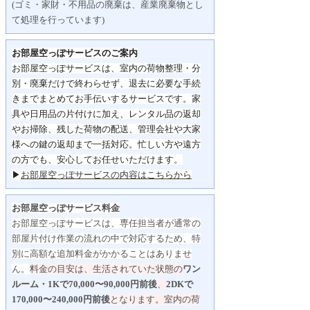
(ゴミ・家財・不用品の廃棄は、産業廃棄物とし
て処理を行っています)
お部屋空っぽサービスのご案内
お部屋空っぽサービスは、室内の荷物整理・分
別・
廃棄だけで終わらせず、
退去に必要な手続
きまでまとめてお手伝いするサービスです。
家
具や日用品の片付けに加え、レンタル品の返却
やお掃除、
残した荷物の配送、管理会社や大家
様への鍵の返却まで一括対応。
忙しい方や遠方
の方でも、安心してお任せいただけます。
▶
お部屋空っぽサービスの内容はこちらから
お部屋空っぽサービス料金
お部屋空っぽサービスは、専任担当者が通常の
部屋片付け作業の流れの中で対応するため、特
別に高額な追加料金がかかることはありませ
ん。
料金の目安は、生活されていた状態の
ワン
ルーム・1Kで70,000〜90,000円前後
、
2DKで
170,000〜240,000円前後
となります。
室内の荷