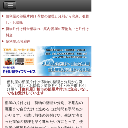
便利屋の部屋片付け:荷物の整理と分別から廃棄。引越
し・お掃除
荷物片付け料金相場のご案内:部屋の荷物丸ごと片付け
料金
便利屋:会社案内
便利屋の部屋片付け:荷物の整理と分別から廃
棄。引越し・お掃除
>
荷物片付け・松戸市:片付
け屋
>
【便利屋】柏市の部屋片付けは立会いなし
でもお受けしています
部屋の片付けは、荷物の整理や分別、不用品の
廃棄まで自分だけで進めるには時間も手間もか
かります。引越し前後の片付けや、生活で溜ま
った荷物の整理を早く進めたい方にとって、便
利屋の部屋片付けサービスは大きな助けになり