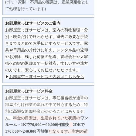
(ゴミ・家財・不用品の廃棄は、産業廃棄物とし
て処理を行っています)
お部屋空っぽサービスのご案内
お部屋空っぽサービスは、室内の荷物整理・分
別・
廃棄だけで終わらせず、
退去に必要な手続
きまでまとめてお手伝いするサービスです。
家
具や日用品の片付けに加え、レンタル品の返却
やお掃除、
残した荷物の配送、管理会社や大家
様への鍵の返却まで一括対応。
忙しい方や遠方
の方でも、安心してお任せいただけます。
▶
お部屋空っぽサービスの内容はこちらから
お部屋空っぽサービス料金
お部屋空っぽサービスは、専任担当者が通常の
部屋片付け作業の流れの中で対応するため、特
別に高額な追加料金がかかることはありませ
ん。
料金の目安は、生活されていた状態の
ワン
ルーム・1Kで70,000〜90,000円前後
、
2DKで
170,000〜240,000円前後
となります。
室内の荷