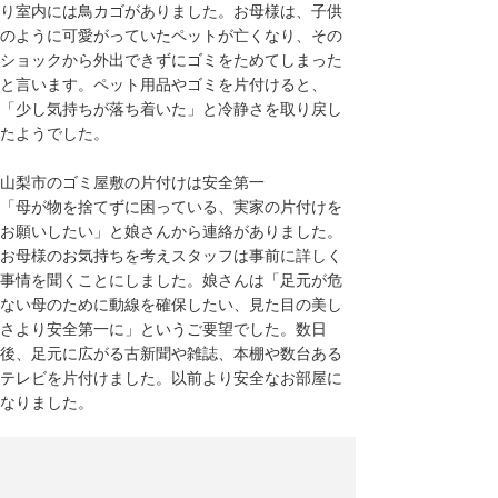
り室内には鳥カゴがありました。お母様は、子供
のように可愛がっていたペットが亡くなり、その
ショックから外出できずにゴミをためてしまった
と言います。ペット用品やゴミを片付けると、
「少し気持ちが落ち着いた」と冷静さを取り戻し
たようでした。
山梨市のゴミ屋敷の片付けは安全第一
「母が物を捨てずに困っている、実家の片付けを
お願いしたい」と娘さんから連絡がありました。
お母様のお気持ちを考えスタッフは事前に詳しく
事情を聞くことにしました。娘さんは「足元が危
ない母のために動線を確保したい、見た目の美し
さより安全第一に」というご要望でした。数日
後、足元に広がる古新聞や雑誌、本棚や数台ある
テレビを片付けました。以前より安全なお部屋に
なりました。
山梨市の同じ物が大量にある台所の片付け
依頼人は主婦でした。「台所の片付けを手伝って