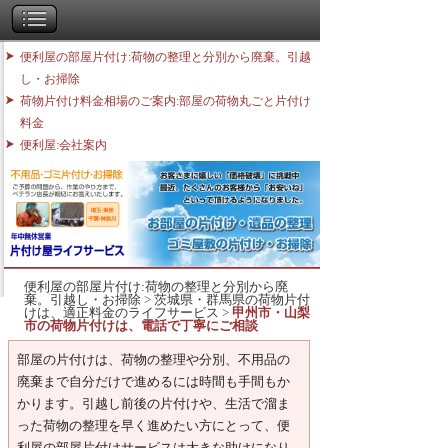
便利屋の部屋片付け:荷物の整理と分別から廃棄。引越
し・お掃除
荷物片付け料金相場のご案内:部屋の荷物丸ごと片付け
料金
便利屋:会社案内
便利屋の部屋片付け:荷物の整理と分別から廃
棄。引越し・お掃除
>
茨城県・群馬県の荷物片付
けは、適正料金のライフサービス
>
甲州市・山梨
市の荷物片付けは、電話で丁寧にご相談
部屋の片付けは、荷物の整理や分別、不用品の
廃棄まで自分だけで進めるには時間も手間もか
かります。引越し前後の片付けや、生活で溜ま
った荷物の整理を早く進めたい方にとって、便
利屋の部屋片付けサービスは大きな助けになり