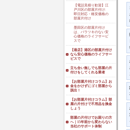
【電話見積り歓迎】江
戸川区の部屋片付け:
即日対応・格安価格の
部屋片付け
墨田区の部屋片付け
は、バラツキのない安
心価格のライフサービ
スで
【港店】港区の部屋片付け
なら安心価格のライフサー
ビスで
立ち合い無しでも部屋の片
付けをしてくれる業者
【お部屋片付けコラム】お
金をかけずにゴミ部屋から
脱出！
【お部屋片付けコラム】部
屋の片付けで不用品を換金
しょう
部屋の片付けでお困りの方
へ｜15年前から変わらない
当社のサポート体制