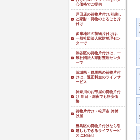
心価格でご提供
戸田店の荷物片付け/引越し
と家財・荷物のまるごと片
付け
多摩地区の荷物片付けは、
一般社団法人家財整理セン
ターで
渋谷区の荷物片付けは、一
般社団法人家財整理センタ
ーで
茨城県・群馬県の荷物片付
けは、適正料金のライフサ
ービス
神奈川のお部屋の荷物片付
け:即日・深夜でも格安価
格
荷物片付け・松戸市:片付
け屋
豊島区の荷物片付けなら引
越しもできるライフサービ
スにお任せ