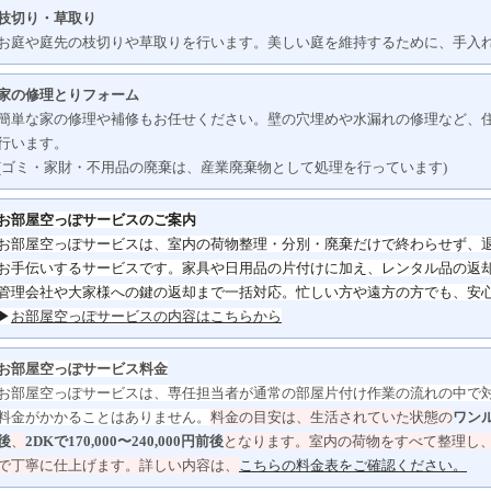
枝切り・草取り
お庭や庭先の枝切りや草取りを行います。美しい庭を維持するために、手入
家の修理とりフォーム
簡単な家の修理や補修もお任せください。壁の穴埋めや水漏れの修理など、
行います。
(ゴミ・家財・不用品の廃棄は、産業廃棄物として処理を行っています)
お部屋空っぽサービスのご案内
お部屋空っぽサービスは、室内の荷物整理・分別・
廃棄だけで終わらせず、
お手伝いするサービスです。
家具や日用品の片付けに加え、レンタル品の返
管理会社や大家様への鍵の返却まで一括対応。
忙しい方や遠方の方でも、安
▶
お部屋空っぽサービスの内容はこちらから
お部屋空っぽサービス料金
お部屋空っぽサービスは、専任担当者が通常の部屋片付け作業の流れの中で
料金がかかることはありません。
料金の目安は、生活されていた状態の
ワンル
後
、
2DKで170,000〜240,000円前後
となります。
室内の荷物をすべて整理し
で丁寧に仕上げます。詳しい内容は、
こちらの料金表をご確認ください。