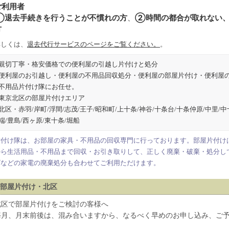
ご利用者
①退去手続きを行うことが不慣れの方
、
②時間の都合が取れない
方
詳しくは、
退去代行サービスのページをご覧ください。
。
親切丁寧・格安価格での便利屋の引越し片付けと処分
便利屋のお引越し・便利屋の不用品回収処分・便利屋の部屋片付け・便利屋
不用品片付け隊にお任せ。
東京北区の部屋片付けエリア
北区・赤羽/岸町/浮間/志茂/王子/昭和町/上十条/神谷/十条台/十条仲原/中里/中
端/豊島/西ヶ原/東十条/堀船
片付け隊は、お部屋の家具・不用品の回収専門に行っております。部屋片付け
から生活用品・不用品まで回収・お引き取りして、正しく廃棄・破棄・処分し
ビなどの家電の廃棄処分も合わせてご利用ただけます。
部屋片付け・北区
北区で部屋片付けをご検討の客様へ
毎月、月末前後は、混み合いますから、なるべく早めのお申し込み、ご