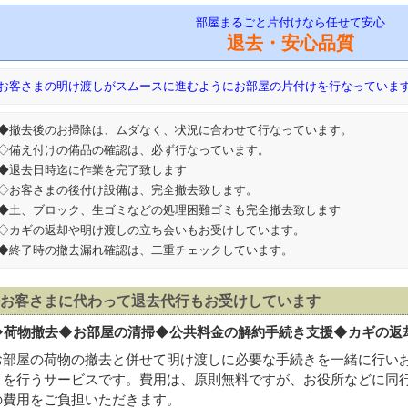
部屋まるごと片付けなら任せて安心
退去・安心品質
お客さまの明け渡しがスムースに進むようにお部屋の片付けを行なっていま
◆撤去後のお掃除は、ムダなく、状況に合わせて行なっています。
◇備え付けの備品の確認は、必ず行なっています。
◆退去日時迄に作業を完了致します
◇お客さまの後付け設備は、完全撤去致します。
◆土、ブロック、生ゴミなどの処理困難ゴミも完全撤去致します
◇カギの返却や明け渡しの立ち会いもお受けしています。
◆終了時の撤去漏れ確認は、二重チェックしています。
お客さまに代わって退去代行もお受けしています
◆
荷物撤去◆お部屋の清掃◆公共料金の解約手続き支援◆カギの返
お部屋の荷物の撤去と併せて明け渡しに必要な手続きを一緒に行い
きを行うサービスです。費用は、原則無料ですが、お役所などに同行す
の費用をご負担いただきます。