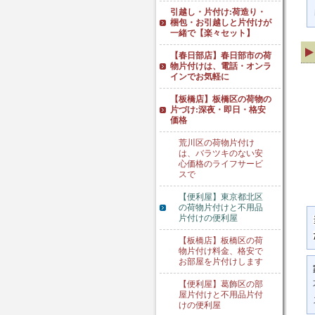
引越し・片付け:荷造り・
梱包・お引越しと片付けが
一緒で【楽々セット】
【春日部店】春日部市の荷
物片付けは、電話・オンラ
インでお気軽に
【板橋店】板橋区の荷物の
片づけ:深夜・即日・格安
価格
荒川区の荷物片付け
は、バラツキのない安
心価格のライフサービ
スで
【便利屋】東京都北区
の荷物片付けと不用品
片付けの便利屋
【板橋店】板橋区の荷
物片付け料金、格安で
お部屋を片付けします
【便利屋】葛飾区の部
屋片付けと不用品片付
けの便利屋