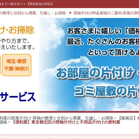
除まで一括サポート【専任担当が対応】
物の整理と分別から廃棄。引越し・お掃除
荷物片付け料金相場のご案内:部屋の荷
利屋の部屋片付け:荷物の整理と分別から廃棄。引越し・お掃除
>
【板橋店】
価格
>
【便利屋】東京都北区の荷物片付けと不用品片付けの便利屋