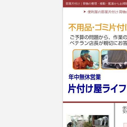
部屋片付け｜荷物の整理・移動・配達からお掃
便利屋の部屋片付け:荷
便
安