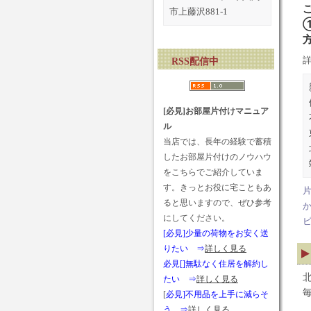
市上藤沢881-1
RSS配信中
[必見]お部屋片付けマニュア
ル
当店では、長年の経験で蓄積
したお部屋片付けのノウハウ
をこちらでご紹介していま
す。きっとお役に宅こともあ
ると思いますので、ぜひ参考
にしてください。
[必見]少量の荷物をお安く送
りたい ⇒
詳しく見る
必見[]無駄なく住居を解約し
たい ⇒
詳しく見る
[
必見]不用品を上手に減らそ
う ⇒
詳しく見る