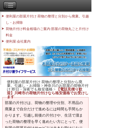
便利屋の部屋片付け:荷物の整理と分別から廃棄。引越
し・お掃除
荷物片付け料金相場のご案内:部屋の荷物丸ごと片付け
料金
便利屋:会社案内
便利屋の部屋片付け:荷物の整理と分別から廃
棄。引越し・お掃除
>
神奈川のお部屋の荷物片付
け:即日・深夜でも格安価格
>
【電話見積り歓
迎】川崎市の荷物片付けなら格安価格でお受けし
ます
部屋の片付けは、荷物の整理や分別、不用品の
廃棄まで自分だけで進めるには時間も手間もか
かります。引越し前後の片付けや、生活で溜ま
った荷物の整理を早く進めたい方にとって、便
利屋の部屋片付けサービスは大きな助けになり