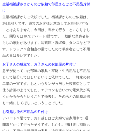
生活福祉課さまからのご依頼で部屋まるごと不用品片付
け
生活福祉課からご依頼でした。福祉課からのご依頼は、
3社見積りです。通常のお客様と意識してお見積りする
ことはありません。今回は、当社で行うことになりまし
た。間取りは1Kでアパート1階です。一般的な単身者暮
らしの家財があります。冷蔵庫・洗濯機、タンスなどで
す。トラック２台相当の量でしたので単身者として不用
品の量は多い方でした。
お子さんの独立で、お子さんのお部屋の片付け
息子が使っていた部屋の家具・家財・生活用品を不用品
として処分してほしいというご依頼でした。一軒家のお
二階の一室です。おというサンがっ居した後書斎として
使う計画のようでした。エアコンも古いので電気代が高
くかかるからということで撤去し、そのあとの簡易清掃
も一緒にしてほしいということでした。
お引越し後の不用品の片付け
アパート２階です。お引越しはご夫婦で自家用車で1週
間ほどかけて行ったそうです。しかし、明け渡し期限も
迫り、不用な生活用品や家具・冷蔵庫などが自分たちで