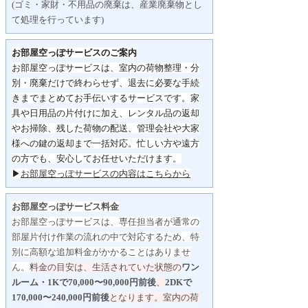
(ゴミ・家財・不用品の廃棄は、産業廃棄物とし
て処理を行っています)
お部屋空っぽサービスのご案内
お部屋空っぽサービスは、室内の荷物整理・分
別・
廃棄だけで終わらせず、
退去に必要な手続
きまでまとめてお手伝いするサービスです。
家
具や日用品の片付けに加え、レンタル品の返却
やお掃除、
残した荷物の配送、管理会社や大家
様への鍵の返却まで一括対応。
忙しい方や遠方
の方でも、安心してお任せいただけます。
▶
お部屋空っぽサービスの内容はこちらから
お部屋空っぽサービス料金
お部屋空っぽサービスは、専任担当者が通常の
部屋片付け作業の流れの中で対応するため、特
別に高額な追加料金がかかることはありませ
ん。
料金の目安は、生活されていた状態の
ワン
ルーム・1Kで70,000〜90,000円前後
、
2DKで
170,000〜240,000円前後
となります。
室内の荷