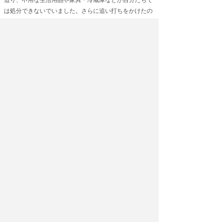
は処分できないでいました。さらに追い打ちをかけたの
が、3人掛けの大きなソファーです。ご夫婦が玄関から
運びだそうとしたのですが、大きくでドアから出ないの
です。途方に暮れたご主人が電話をかけてこられ、残っ
た不用品も一緒に全て引き取り処分してほしいというこ
とになりました。
お引越しと一緒にお部屋まるごと片付け
1Kのアパート２階からのお引越しと不用品のお引き取
り処分のご依頼でした。お引越し先は、車で20分ほどの
ところのアパートです。処分する不用品の量は、全体の
半分ほどです。お引越し荷物は、一般的な家電類と生活
用品です。当日は、きちんと整理されて、作業はスムー
ズに進みました。
一戸建て住宅から小さなアパートにお引越しの際の不用
品片付け
お引越し不用品の引き取り処分のお仕事でした。子供た
ちも独立して夫婦２人暮らしになり家を売却してマンシ
ョンを購入し、引越すことになりました。お部屋には、