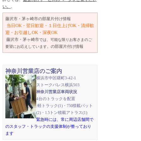
い。
。
藤沢市・茅ヶ崎市
の
部屋片付け情報
当日OK・翌日歓迎・１日仕上げOK・清掃歓
迎・お引越しOK・深夜OK
藤沢市・茅ヶ崎市
では、可能な限りお客さまのご
の部屋片付け情報
要望にお応えしています。
神奈川営業店のご案内
横浜市中区曙町3-42-1
ストークパレス横浜503
神奈川営業店車両状況
4台のトラックを配置
:軽トラック(1)・
積載バット
750
(2)・
トン積載アトラス(1)
1.5
緊急時には、常に周辺店舗間で
のスタッフ・トラックの支援体制が整っており
ます