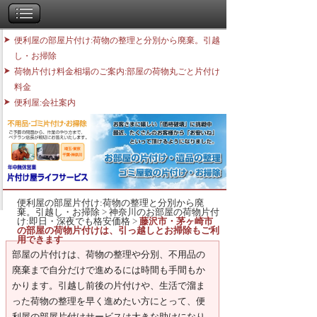
便利屋の部屋片付け:荷物の整理と分別から廃棄。引越
し・お掃除
荷物片付け料金相場のご案内:部屋の荷物丸ごと片付け
料金
便利屋:会社案内
便利屋の部屋片付け:荷物の整理と分別から廃
棄。引越し・お掃除
>
神奈川のお部屋の荷物片付
け:即日・深夜でも格安価格
>
藤沢市・茅ヶ崎市
の部屋の荷物片付けは、引っ越しとお掃除もご利
用できます
部屋の片付けは、荷物の整理や分別、不用品の
廃棄まで自分だけで進めるには時間も手間もか
かります。引越し前後の片付けや、生活で溜ま
った荷物の整理を早く進めたい方にとって、便
利屋の部屋片付けサービスは大きな助けになり