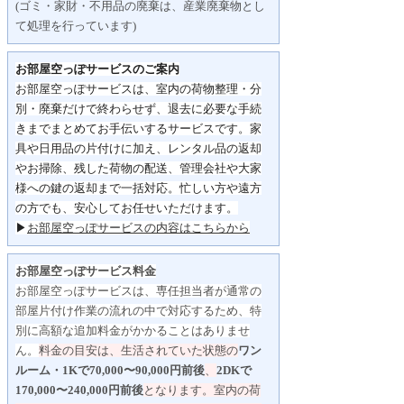
(ゴミ・家財・不用品の廃棄は、産業廃棄物とし
て処理を行っています)
お部屋空っぽサービスのご案内
お部屋空っぽサービスは、室内の荷物整理・分
別・
廃棄だけで終わらせず、
退去に必要な手続
きまでまとめてお手伝いするサービスです。
家
具や日用品の片付けに加え、レンタル品の返却
やお掃除、
残した荷物の配送、管理会社や大家
様への鍵の返却まで一括対応。
忙しい方や遠方
の方でも、安心してお任せいただけます。
▶
お部屋空っぽサービスの内容はこちらから
お部屋空っぽサービス料金
お部屋空っぽサービスは、専任担当者が通常の
部屋片付け作業の流れの中で対応するため、特
別に高額な追加料金がかかることはありませ
ん。
料金の目安は、生活されていた状態の
ワン
ルーム・1Kで70,000〜90,000円前後
、
2DKで
170,000〜240,000円前後
となります。
室内の荷