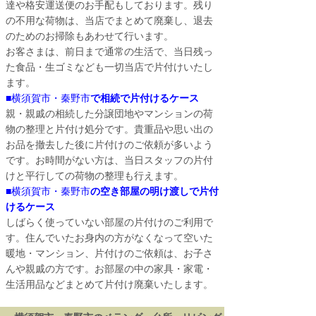
達や格安運送便のお手配もしております。残り
の不用な荷物は、当店でまとめて廃棄し、退去
のためのお掃除もあわせて行います。
お客さまは、前日まで通常の生活で、当日残っ
た食品・生ゴミなども一切当店で片付けいたし
ます。
■
横須賀市・秦野市
で相続で片付けるケース
親・親戚の相続した分譲団地やマンションの荷
物の整理と片付け処分です。貴重品や思い出の
お品を撤去した後に片付けのご依頼が多いよう
です。お時間がない方は、当日スタッフの片付
けと平行しての荷物の整理も行えます。
■
横須賀市・秦野市
の空き部屋の明け渡しで片付
けるケース
しばらく使っていない部屋の片付けのご利用で
す。住んでいたお身内の方がなくなって空いた
暖地・マンション、片付けのご依頼は、お子さ
んや親戚の方です。お部屋の中の家具・家電・
生活用品などまとめて片付け廃棄いたします。