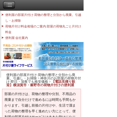
便利屋の部屋片付け:荷物の整理と分別から廃棄。引越
し・お掃除
荷物片付け料金相場のご案内:部屋の荷物丸ごと片付け
料金
便利屋:会社案内
便利屋の部屋片付け:荷物の整理と分別から廃
棄。引越し・お掃除
>
神奈川のお部屋の荷物片付
け:即日・深夜でも格安価格
>
【電話見積り歓
迎】横須賀市・秦野市の荷物片付けの便利屋
部屋の片付けは、荷物の整理や分別、不用品の
廃棄まで自分だけで進めるには時間も手間もか
かります。引越し前後の片付けや、生活で溜ま
った荷物の整理を早く進めたい方にとって、便
利屋の部屋片付けサービスは大きな助けになり