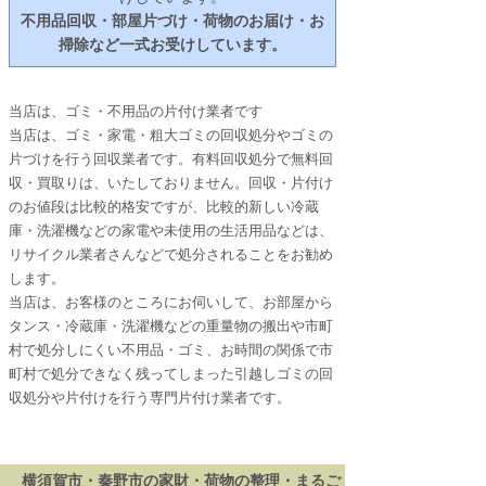
不用品回収・部屋片づけ・荷物のお届け・お
掃除など一式お受けしています。
当店は、ゴミ・不用品の片付け業者です
当店は、ゴミ・家電・粗大ゴミの回収処分やゴミの
片づけを行う回収業者です。有料回収処分で無料回
収・買取りは、いたしておりません。回収・片付け
のお値段は比較的格安ですが、比較的新しい冷蔵
庫・洗濯機などの家電や未使用の生活用品などは、
リサイクル業者さんなどで処分されることをお勧め
します。
当店は、お客様のところにお伺いして、お部屋から
タンス・冷蔵庫・洗濯機などの重量物の搬出や市町
村で処分しにくい不用品・ゴミ、お時間の関係で市
町村で処分できなく残ってしまった引越しゴミの回
収処分や片付けを行う専門片付け業者です。
横須賀市・秦野市
の家財・荷物の整理・まるご