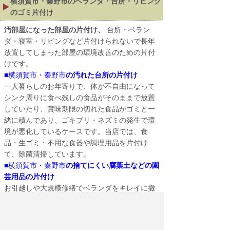
横須賀市・秦野市
のベランダ・台所・リビング
のゴミ片付け
汚部屋になった部屋の片付け、
台所・ベラン
ダ・寝室・リビングなど片付けられないで長年
放置してしまった部屋の環境改善のための片付
けです。
■
横須賀市・秦野市
の汚れた台所の片付け
一人暮らしのお年寄りで、体が不自由になって
シンク周りに食べ残しの食品がそのままで放置
していたり、賞味期限の切れた食品がゴミと一
緒に積んであり、ゴキブリ・ネズミの発生で環
境が悪化しているケースです。当店では、食
品・生ゴミ・不用な食器や調理用品を片付け
て、除菌清掃しています。
■
横須賀市・秦野市
の捨てにくい腐葉土などの園
芸用品の片付け
お引越しや大規模修繕でベランダをキレイに撤
去しなくてはいけなくなり、使わない土入りプ
ランタや腐葉土・鉢などの片付け処分です。一
般に、処分しにくい土・腐葉土などもまとめて