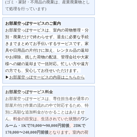
(ゴミ・家財・不用品の廃棄は、産業廃棄物とし
て処理を行っています)
お部屋空っぽサービスのご案内
お部屋空っぽサービスは、室内の荷物整理・分
別・
廃棄だけで終わらせず、
退去に必要な手続
きまでまとめてお手伝いするサービスです。
家
具や日用品の片付けに加え、レンタル品の返却
やお掃除、
残した荷物の配送、管理会社や大家
様への鍵の返却まで一括対応。
忙しい方や遠方
の方でも、安心してお任せいただけます。
▶
お部屋空っぽサービスの内容はこちらから
お部屋空っぽサービス料金
お部屋空っぽサービスは、専任担当者が通常の
部屋片付け作業の流れの中で対応するため、特
別に高額な追加料金がかかることはありませ
ん。
料金の目安は、生活されていた状態の
ワン
ルーム・1Kで70,000〜90,000円前後
、
2DKで
170,000〜240,000円前後
となります。
室内の荷